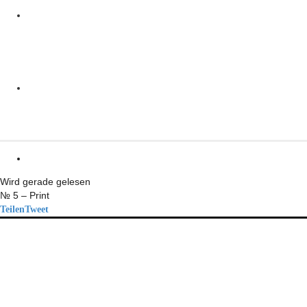
Wird gerade gelesen
№ 5 – Print
Teilen
Tweet
HEFT BEKOMMEN
ÜBER TRANSFORM
Idee und Team
Pressestimmen
TRANSFORM UND DU
SPENDEN