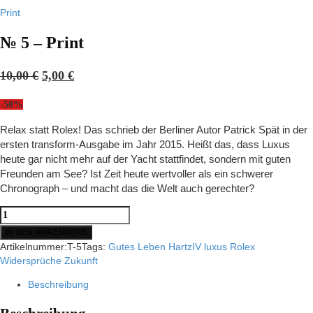
Print
№ 5 – Print
Ursprünglicher
Aktueller
10,00
€
5,00
€
Preis
Preis
-50%
war:
ist:
10,00 €
5,00 €.
Relax statt Rolex! Das schrieb der Berliner Autor Patrick Spät in der
ersten transform-Ausgabe im Jahr 2015. Heißt das, dass Luxus
heute gar nicht mehr auf der Yacht stattfindet, sondern mit guten
Freunden am See? Ist Zeit heute wertvoller als ein schwerer
Chronograph – und macht das die Welt auch gerechter?
№
5
IN DEN WARENKORB
-
Artikelnummer:
T-5
Tags:
Gutes Leben
HartzIV
luxus
Rolex
Print
Widersprüche
Zukunft
Menge
Beschreibung