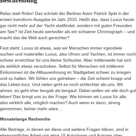
Beschreibung
Relax statt Rolex! Das schrieb der Berliner Autor Patrick Spät in der
ersten transform-Ausgabe im Jahr 2015. Heißt das, dass Luxus heute
gar nicht mehr auf der Yacht stattfindet, sondern mit guten Freunden
am See? Ist Zeit heute wertvoller als ein schwerer Chronograph – und
macht das die Welt auch gerechter?
Fest steht: Luxus ist etwas, was wir Menschen immer irgendwie
suchen und materieller Luxus, also Uhren und Yachten, ist immer noch
schwer erreichbar für uns kleine Schlucker. Aber mittlerweile hat sich
da wirklich etwas verschoben. Selbst für Menschen mit mittlerem
Einkommen ist die Altbauwohnung im Stadtgebiet schwer zu kriegen
und zu halten. Wir fühlen uns getrieben – die Zeit scheint knapp und
das Leben kurz. Und vielen geht es noch schlechter als uns. Wir
ahnen, es geht eher bergab als bergauf. Dabei wollen wir alle doch gut
leben! Das bringt uns zu der Frage: Wie können wir Luxus für alle,
also wirklich alle, möglich machen? Auch wenn er dann, streng
genommen, keiner mehr wäre…
Monatelange Recherche
Alle Beiträge, in denen wir diese und weitere Fragen klären, sind in
ehrenamtlicher Arbeit von etwa 15 Autorinnen und Autoren über