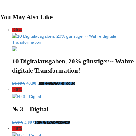
You May Also Like
-20%
10 Digitalausgaben, 20% günstiger ~ Wahre
digitale Transformation!
Ursprünglicher
Aktueller
50,00
€
40,00
€
IN DEN WARENKORB
Preis
Preis
-40%
war:
ist:
50,00 €
40,00 €.
№ 3 – Digital
Ursprünglicher
Aktueller
5,00
€
3,00
€
IN DEN WARENKORB
Preis
Preis
-40%
war:
ist: