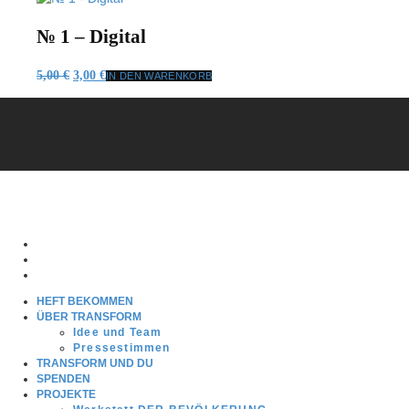
5,00 €
3,00 €.
№ 1 – Digital
Ursprünglicher
Aktueller
5,00
€
3,00
€
IN DEN WARENKORB
Preis
Preis
war:
ist:
5,00 €
3,00 €.
HEFT BEKOMMEN
ÜBER TRANSFORM
Idee und Team
Pressestimmen
TRANSFORM UND DU
SPENDEN
PROJEKTE