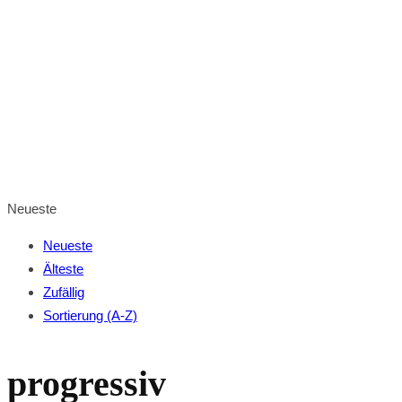
0
0
Ihr Warenkorb ist leer
BROWSE SHOP
Neueste
Neueste
Älteste
Zufällig
Sortierung (A-Z)
progressiv