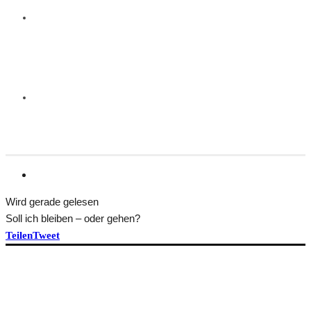
Wird gerade gelesen
Soll ich bleiben – oder gehen?
Teilen
Tweet
HEFT BEKOMMEN
ÜBER TRANSFORM
Idee und Team