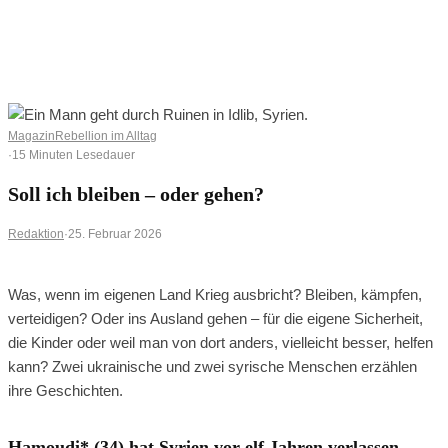
0
0
Ihr Warenkorb ist leer
BROWSE SHOP
Magazin
Rebellion im Alltag
·
15 Minuten Lesedauer
Soll ich bleiben – oder gehen?
Redaktion
·
25. Februar 2026
Was, wenn im eigenen Land Krieg ausbricht? Bleiben, kämpfen,
verteidigen? Oder ins Ausland gehen – für die eigene Sicherheit,
die Kinder oder weil man von dort anders, vielleicht besser, helfen
kann? Zwei ukrainische und zwei syrische Menschen erzählen
ihre Geschichten.
Hamoudi* (34) hat Syrien vor elf Jahren verlassen.