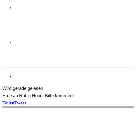
Wird gerade gelesen
Erde an Robin Hood: Bitte kommen!
Teilen
Tweet
HEFT BEKOMMEN
ÜBER TRANSFORM
Idee und Team