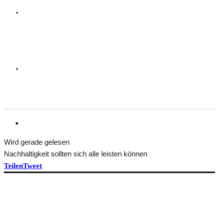
Wird gerade gelesen
Nachhaltigkeit sollten sich alle leisten können
Teilen
Tweet
HEFT BEKOMMEN
ÜBER TRANSFORM
Idee und Team