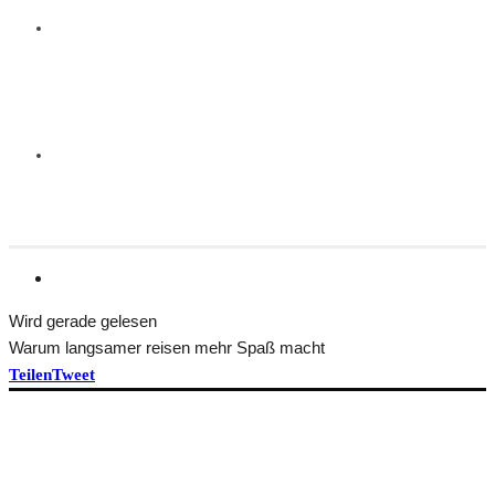
Wird gerade gelesen
Warum langsamer reisen mehr Spaß macht
Teilen
Tweet
HEFT BEKOMMEN
ÜBER TRANSFORM
Idee und Team