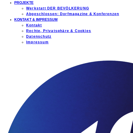
PROJEKTE
Werkstatt DER BEVÖLKERUNG
Abgeschlossen: Dorfmagazine & Konferenzen
KONTAKT & IMPRESSUM
Kontakt
Rechte, Privatsphäre & Cookies
Datenschutz
Impressum