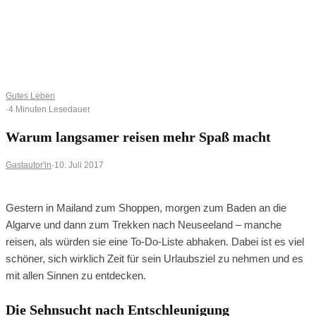
0
0
Ihr Warenkorb ist leer
BROWSE SHOP
Gutes Leben
·
4 Minuten Lesedauer
Warum langsamer reisen mehr Spaß macht
Gastautor'in
·
10. Juli 2017
Gestern in Mailand zum Shoppen, morgen zum Baden an die
Algarve und dann zum Trekken nach Neuseeland – manche
reisen, als würden sie eine To-Do-Liste abhaken. Dabei ist es viel
schöner, sich wirklich Zeit für sein Urlaubsziel zu nehmen und es
mit allen Sinnen zu entdecken.
Die Sehnsucht nach Entschleunigung