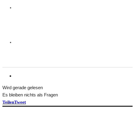
Wird gerade gelesen
Es bleiben nichts als Fragen
Teilen
Tweet
HEFT BEKOMMEN
ÜBER TRANSFORM
Idee und Team