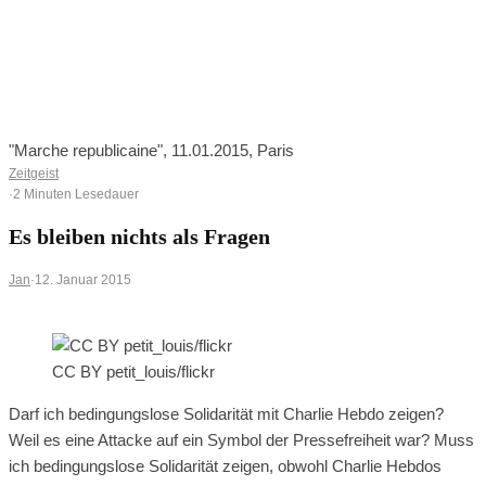
0
0
Ihr Warenkorb ist leer
BROWSE SHOP
"Marche republicaine", 11.01.2015, Paris
Zeitgeist
·
2 Minuten Lesedauer
Es bleiben nichts als Fragen
Jan
·
12. Januar 2015
CC BY petit_louis/flickr
Darf ich bedingungslose Solidarität mit Charlie Hebdo zeigen?
Weil es eine Attacke auf ein Symbol der Pressefreiheit war? Muss
ich bedingungslose Solidarität zeigen, obwohl Charlie Hebdos