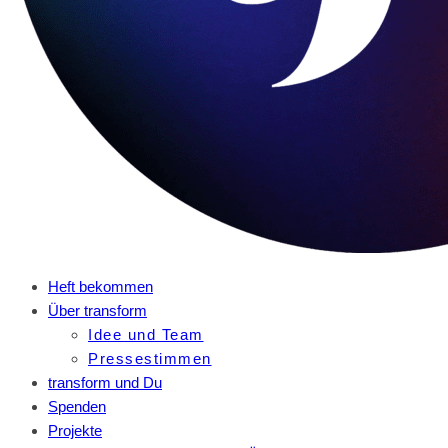
Heft bekommen
Über transform
Idee und Team
Pressestimmen
transform und Du
Spenden
Projekte