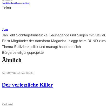
Pegida
Solidarität
Zusammenleben
Teilen
Jan
Jan liebt Sonntagsfrühstücke, Saunagänge und Singen mit Klavier.
Er ist Mitgründer der transform Magazins, bloggt beim BUND zum
Thema Suffizienzpolitik und managt hauptberuflich
Bürgerbeteiligungsprojekte.
Ähnlich
Körper
Magazin
Zeitgeist
Der verletzliche Killer
Zeitgeist