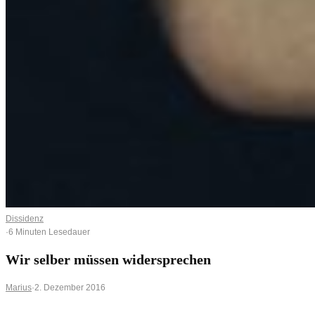
Dissidenz
·
6 Minuten Lesedauer
Wir selber müssen widersprechen
Marius
·
2. Dezember 2016