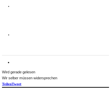
Wird gerade gelesen
Wir selber müssen widersprechen
Teilen
Tweet
HEFT BEKOMMEN
ÜBER TRANSFORM
Idee und Team