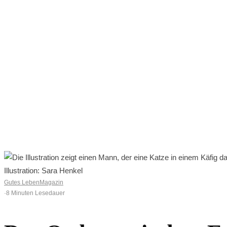
Datenschutz
Impressum
0
0
Ihr Warenkorb ist leer
BROWSE SHOP
Illustration: Sara Henkel
Gutes Leben
Magazin
·
8 Minuten Lesedauer