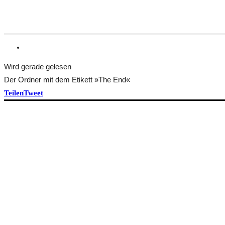
Wird gerade gelesen
Der Ordner mit dem Etikett »The End«
Teilen
Tweet
HEFT BEKOMMEN
ÜBER TRANSFORM
Idee und Team
Pressestimmen
TRANSFORM UND DU
SPENDEN
PROJEKTE
Werkstatt DER BEVÖLKERUNG
Abgeschlossen: Dorfmagazine & Konferenzen
KONTAKT & IMPRESSUM
Kontakt
Rechte, Privatsphäre & Cookies