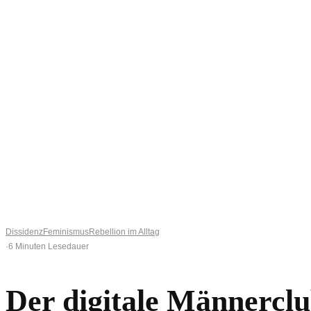
Datenschutz
Impressum
0
0
Ihr Warenkorb ist leer
BROWSE SHOP
Dissidenz
Feminismus
Rebellion im Alltag
·
6 Minuten Lesedauer
Der digitale Männercl