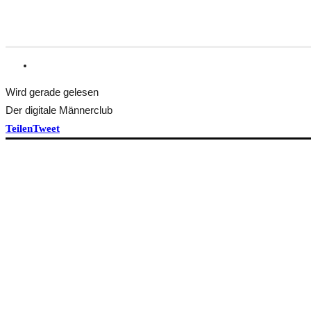
Wird gerade gelesen
Der digitale Männerclub
Teilen
Tweet
HEFT BEKOMMEN
ÜBER TRANSFORM
Idee und Team
Pressestimmen
TRANSFORM UND DU
SPENDEN
PROJEKTE
Werkstatt DER BEVÖLKERUNG
Abgeschlossen: Dorfmagazine & Konferenzen
KONTAKT & IMPRESSUM
Kontakt
Rechte, Privatsphäre & Cookies