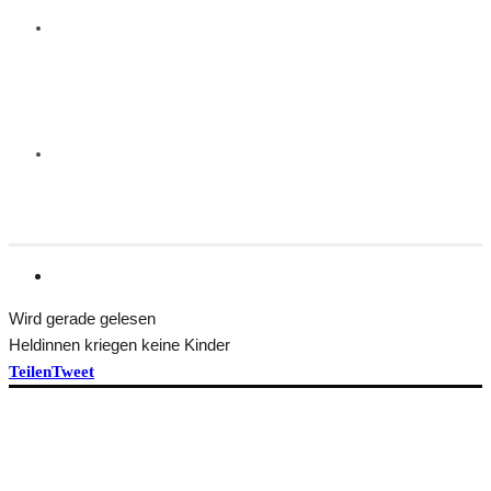
Wird gerade gelesen
Heldinnen kriegen keine Kinder
Teilen
Tweet
HEFT BEKOMMEN
ÜBER TRANSFORM
Idee und Team