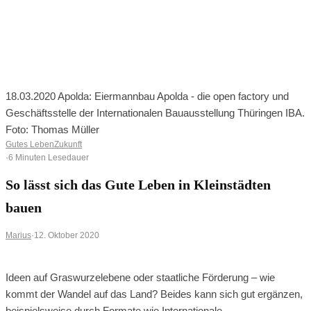
0
0
Ihr Warenkorb ist leer
BROWSE SHOP
18.03.2020 Apolda: Eiermannbau Apolda - die open factory und
Geschäftsstelle der Internationalen Bauausstellung Thüringen IBA.
Foto: Thomas Müller
Gutes Leben
Zukunft
·
6 Minuten Lesedauer
So lässt sich das Gute Leben in Kleinstädten
bauen
Marius
·
12. Oktober 2020
Ideen auf Graswurzelebene oder staatliche Förderung – wie
kommt der Wandel auf das Land? Beides kann sich gut ergänzen,
beispielsweise durch Formate wie Internationale