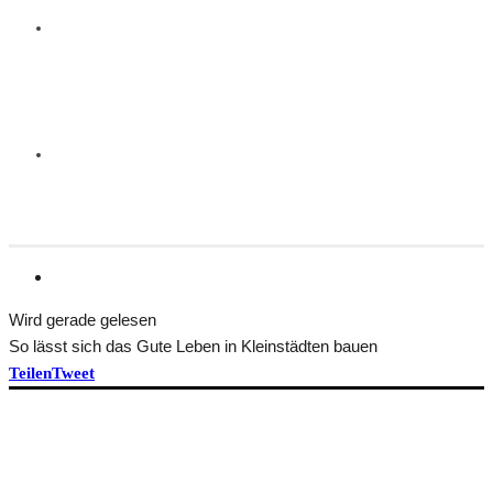
Wird gerade gelesen
So lässt sich das Gute Leben in Kleinstädten bauen
Teilen
Tweet
HEFT BEKOMMEN
ÜBER TRANSFORM
Idee und Team