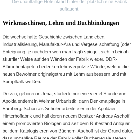
Die unauffällige Hofeinfahrt hinter der plötzlich eine Fabrik
auftaucht.
Wirkmaschinen, Lehm und Buchbindungen
Die wechselhafte Geschichte zwischen Landleben,
Industrialisierung, Manufaktur-Ära und Vergesellschaftung (oder
Enteignung, je nachdem wen man fragt) spiegelt sich in beinah
skurriler Weise auf den Wänden der Fabrik wieder. DDR-
Blümchentapeten bedecken lehmverputzte Wände, welche die
neuen Bewohner originalgetreu mit Lehm ausbessern und mit
Sumpfkalk weißen.
Dossin, geboren in Jena, studierte nur eine viertel Stunde von
Apolda entfernt in Weimar Urbanistik, dann Denkmalpflege in
Bamberg. Schon als Schüler arbeitete er in der Apoldaer
Hinterhoffabrik und half deren neuem Besitzer Andreas Aschoff,
einem promovierten Biologen und seit dem Ruhestand Antiquar,
bei dem Katalogisieren von Büchern. Aschoff ist der Grund dafür,
dass unzählige Räume der Fabrik voller Bücherregale stehen.