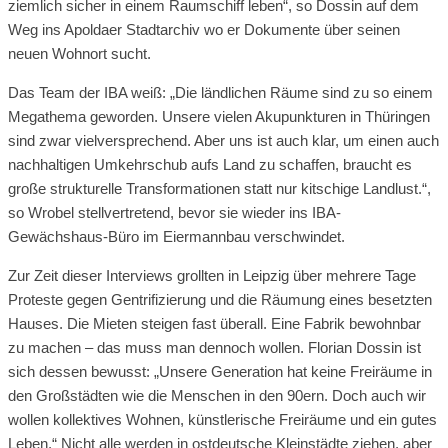
ziemlich sicher in einem Raumschiff leben“, so Dossin auf dem
Weg ins Apoldaer Stadtarchiv wo er Dokumente über seinen
neuen Wohnort sucht.
Das Team der IBA weiß: „Die ländlichen Räume sind zu so einem
Megathema geworden. Unsere vielen Akupunkturen in Thüringen
sind zwar vielversprechend. Aber uns ist auch klar, um einen auch
nachhaltigen Umkehrschub aufs Land zu schaffen, braucht es
große strukturelle Transformationen statt nur kitschige Landlust.“,
so Wrobel stellvertretend, bevor sie wieder ins IBA-
Gewächshaus-Büro im Eiermannbau verschwindet.
Zur Zeit dieser Interviews grollten in Leipzig über mehrere Tage
Proteste gegen Gentrifizierung und die Räumung eines besetzten
Hauses. Die Mieten steigen fast überall. Eine Fabrik bewohnbar
zu machen – das muss man dennoch wollen. Florian Dossin ist
sich dessen bewusst: „Unsere Generation hat keine Freiräume in
den Großstädten wie die Menschen in den 90ern. Doch auch wir
wollen kollektives Wohnen, künstlerische Freiräume und ein gutes
Leben.“ Nicht alle werden in ostdeutsche Kleinstädte ziehen, aber