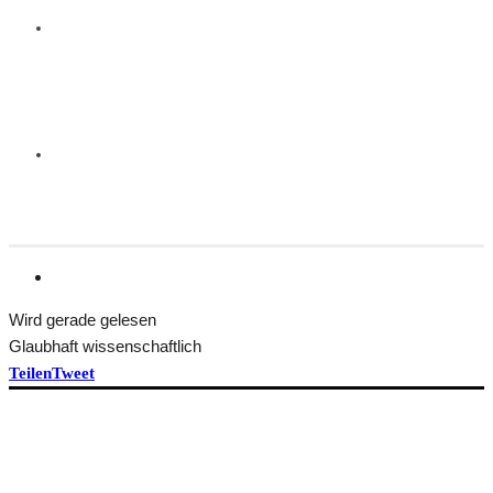
Wird gerade gelesen
Glaubhaft wissenschaftlich
Teilen
Tweet
HEFT BEKOMMEN
ÜBER TRANSFORM
Idee und Team