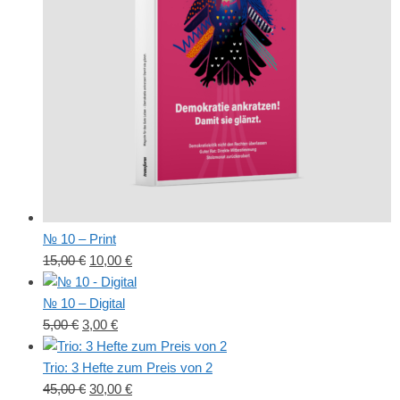
№ 10 – Print
Ursprünglicher
Aktueller
15,00
€
10,00
€
Preis
Preis
war:
ist:
№ 10 – Digital
Ursprünglicher
15,00 €
Aktueller
10,00 €.
5,00
€
3,00
€
Preis
Preis
war:
ist:
Trio: 3 Hefte zum Preis von 2
5,00 €
Ursprünglicher
3,00 €.
Aktueller
45,00
€
30,00
€