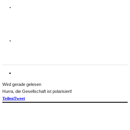
Wird gerade gelesen
Hurra, die Gesellschaft ist polarisiert!
Teilen
Tweet
HEFT BEKOMMEN
ÜBER TRANSFORM
Idee und Team